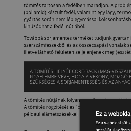
tömítés tartósan a fedélben maradjon. A probl
(poliamid) készült fedél, valamint egy lágy, term
gyártás során nem lép egymással kölcsönhatásb
kihúzódhat a fedél nútjából.
Továbbá sorjamentes terméket tudjunk gyártani ú
szerszámfészekből és az összecsapási vonalak se 
illetve látható felületen se jelenjenek meg (eszté
A TÖMÍTÉS HELYÉT CORE-BACK (MAG-VISSZAH
FIGYELEMBE VÉVE, HOGY A VÉKONY, MOZGÓ 
SZÜKSÉGES A SORJAMENTESSÉG ÉS AZ ANYAG
A tömítés nútjának folyamatos finomhangolására 
A tömítés rögzítését és “bentmaradását” a nút
Ez a weboldal
például alámetszésekkel, vagy túlfolyókkal.
Ez a weboldal süti
hozzájárul az össz