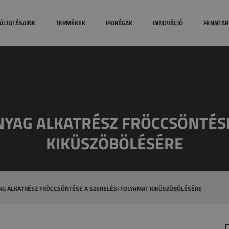
ellenőrzési rendszerek
Esettanulmányok
Technológia
ÁLTATÁSAINK
TERMÉKEK
IPARÁGAK
INNOVÁCIÓ
FENNTAR
Díjaink
AG ALKATRÉSZ FRÖCCSÖNTÉSE 
KIKÜSZÖBÖLÉSÉRE
 ALKATRÉSZ FRÖCCSÖNTÉSE A SZERELÉSI FOLYAMAT KIKÜSZÖBÖLÉSÉRE