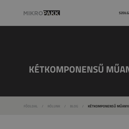
Minőség
SZOLG
KÉTKOMPONENSŰ MŰANY
FŐOLDAL
/
RÓLUNK
/
BLOG
/
KÉTKOMPONENSŰ MŰANYAG