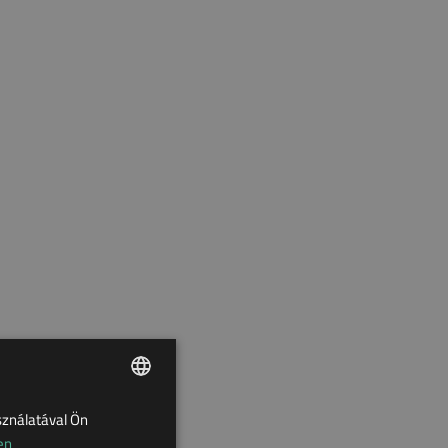
sználatával Ön
ENGLISH
en