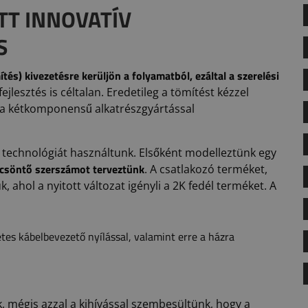
TT INNOVATÍV
S
ítés) kivezetésre kerüljön a folyamatból, ezáltal a szerelési
ejlesztés is céltalan. Eredetileg a tömítést kézzel
sa kétkomponensű alkatrészgyártással
echnológiát használtunk. Elsőként modelleztünk egy
ccsöntő szerszámot terveztünk
. A csatlakozó terméket,
k, ahol a nyitott változat igényli a 2K fedél terméket. A
etes kábelbevezető nyílással, valamint erre a házra
, mégis azzal a kihívással szembesültünk, hogy a