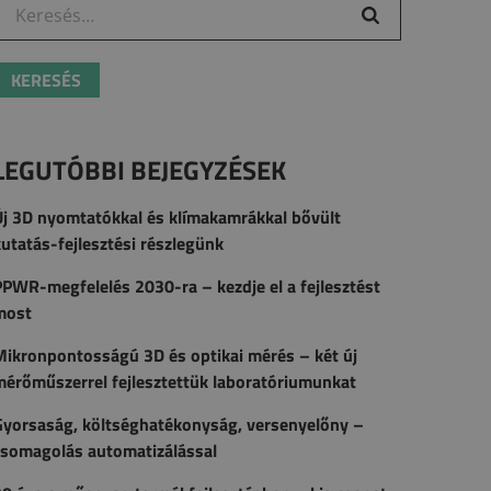
eresés:
LEGUTÓBBI BEJEGYZÉSEK
Új 3D nyomtatókkal és klímakamrákkal bővült
utatás-fejlesztési részlegünk
PWR-megfelelés 2030-ra – kezdje el a fejlesztést
most
Mikronpontosságú 3D és optikai mérés – két új
mérőműszerrel fejlesztettük laboratóriumunkat
Gyorsaság, költséghatékonyság, versenyelőny –
csomagolás automatizálással