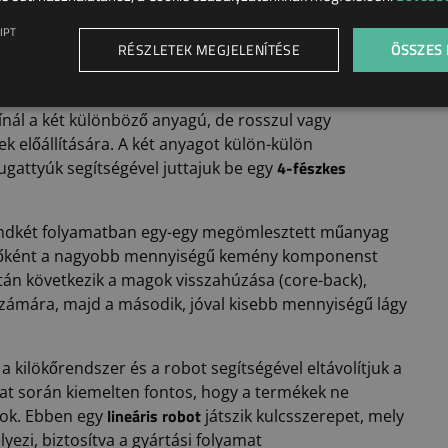
ONENSŰ FRÖCCSÖNTÖTT
IPT
RÉSZLETEK MEGJELENÍTÉSE
ÖSSZES
-back megoldás, azaz a mag visszahúzásos
ínál a két különböző anyagú, de rosszul vagy
 előállítására. A két anyagot külön-külön
4-fészkes
gattyúk segítségével juttajuk be egy
mindkét folyamatban egy-egy megömlesztett műanyag
lsőként a nagyobb mennyiségű kemény komponenst
tán következik a magok visszahúzása (core-back),
számára, majd a második, jóval kisebb mennyiségű lágy
s a kilökőrendszer és a robot segítségével eltávolítjuk a
at során kiemelten fontos, hogy a termékek ne
lineáris robot
abok. Ebben egy
játszik kulcsszerepet, mely
yezi, biztosítva a gyártási folyamat