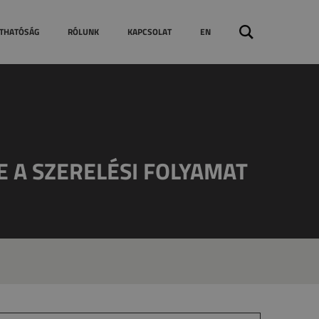
Géppark
Keresés:
THATÓSÁG
RÓLUNK
KAPCSOLAT
EN
A SZERELÉSI FOLYAMAT