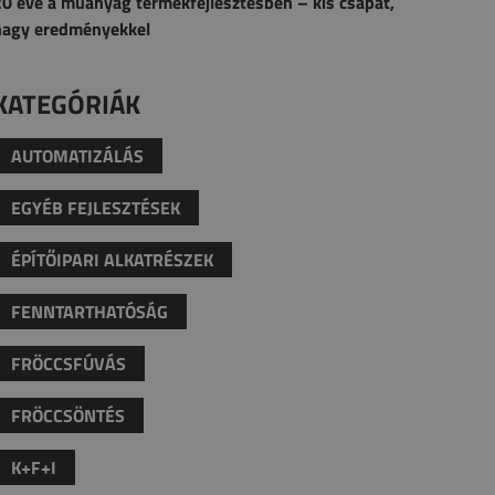
0 éve a műanyag termékfejlesztésben – kis csapat,
nagy eredményekkel
KATEGÓRIÁK
AUTOMATIZÁLÁS
EGYÉB FEJLESZTÉSEK
ÉPÍTŐIPARI ALKATRÉSZEK
FENNTARTHATÓSÁG
FRÖCCSFÚVÁS
FRÖCCSÖNTÉS
K+F+I