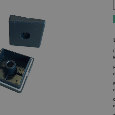
K
k
P