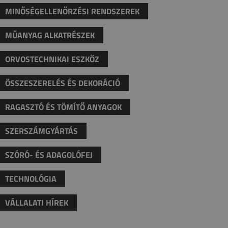
MINŐSÉGELLENŐRZÉSI RENDSZEREK
MŰANYAG ALKATRÉSZEK
ORVOSTECHNIKAI ESZKÖZ
ÖSSZESZERELÉS ÉS DEKORÁCIÓ
RAGASZTÓ ÉS TÖMÍTŐ ANYAGOK
SZERSZÁMGYÁRTÁS
SZÓRÓ- ÉS ADAGOLÓFEJ
TECHNOLÓGIA
VÁLLALATI HÍREK