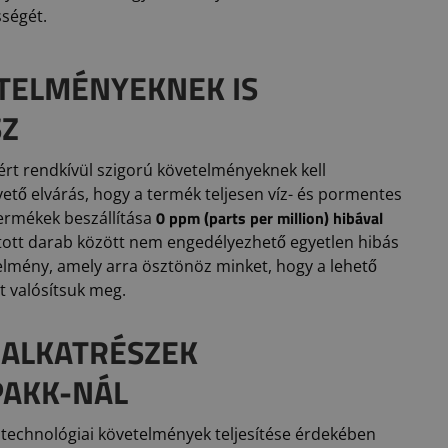
ségét.
ETELMÉNYEKNEK IS
SZ
ért rendkívül szigorú követelményeknek kell
vető elvárás, hogy a termék teljesen víz- és pormentes
0 ppm (parts per million) hibával
termékek beszállítása
ártott darab között nem engedélyezhető egyetlen hibás
lmény, amely arra ösztönöz minket, hogy a lehető
t valósítsuk meg.
 ALKATRÉSZEK
PAKK-NÁL
 technológiai követelmények teljesítése érdekében