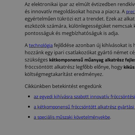
Az elektronikai ipar az elmúlt évtizedben rendkí
prec
és innovatív megoldásokat hozva a piacra. A
egyértelműen tükrözi ezt a trendet. Ezek az alka
eszközök számára, különlegességüket nemcsak k
pontosságuk és megbízhatóságuk is adja.
technológia
A
fejlődése azonban új kihívásokat is
hozzánk egy ipari csatlakozókat gyártó német cé
kétkomponensű műanyag alkatrész fejle
szükséges
kiküs
fröccsöntött alkatrész legfőbb előnye, hogy
költségmegtakarítást eredményez.
Cikkünkben betekintést engedünk
az egyedi kihívásra szabott innovatív fröccsönté
a kétkomponensű fröccsöntött alkatrész gyártási
a speciális műszaki követelményekbe
.