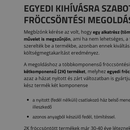
EGYEDI KIHÍVÁSRA SZABO
FRÖCCSÖNTÉSI MEGOLDÁ
egy alkatrész (töm
Megbízónk kérése az volt, hogy
művelet is megszűnjön
, ami ha nem lehetséges, a f
szerelték be a termékbe, azonban ennek kiváltá
költségmegtakarítást eredményez.
A megoldáshoz a többkomponensű fröccsöntési t
kétkomponensű (2K) terméket
egyedi frö
, melyhez
azaz a házat nyitott és zárt változatban is gyártju
kész termék két komponense
a nyitott (fedél nélküli) csatlakozó ház belső men
illeszkedő
azonos anyagból készülő fedél, tömítéssel.
2K fröccsöntött termékek már 30-40 éve léteznek