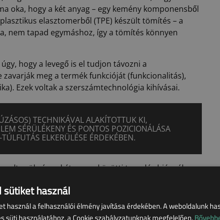
éma oka, hogy a két anyag – egy kemény komponensből
oplasztikus elasztomerből (TPE) készült tömítés – a
a, nem tapad egymáshoz, így a tömítés könnyen
gy, hogy a levegő is el tudjon távozni a
zavarják meg a termék funkcióját (funkcionalitás),
tika). Ezek voltak a szerszámtechnológia kihívásai.
ÚZÁSOS) TECHNIKÁVAL ALAKÍTOTTUK KI,
ELEM SÉRÜLÉKENY ÉS PONTOS POZICIONÁLÁSA
-TÚLFUTÁS ELKERÜLÉSE ÉRDEKÉBEN.
volt szükség, a két anyag közötti tapadás hiányában.
különböző geometriai elemekkel
ban
biztosítottuk, mint
 sütiket használ
ket használ a felhasználói élmény javítása érdekében. A weboldalunk ha
es süti használatához, a Cookie szabályzatunknak megfelelően.
Bővebb