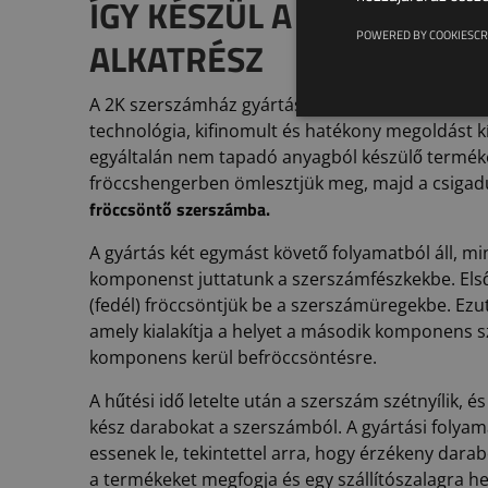
ÍGY KÉSZÜL A KÉTKOMP
POWERED BY COOKIESCR
ALKATRÉSZ
A 2K szerszámház gyártásánál alkalmazott core
technológia, kifinomult és hatékony megoldást k
egyáltalán nem tapadó anyagból készülő termékek
fröccshengerben ömlesztjük meg, majd a csigadu
fröccsöntő szerszámba.
A gyártás két egymást követő folyamatból áll, 
komponenst juttatunk a szerszámfészkekbe. E
(fedél) fröccsöntjük be a szerszámüregekbe. Ezu
amely kialakítja a helyet a második komponens 
komponens kerül befröccsöntésre.
A hűtési idő letelte után a szerszám szétnyílik, é
kész darabokat a szerszámból. A gyártási folyam
essenek le, tekintettel arra, hogy érzékeny dar
a termékeket megfogja és egy szállítószalagra hel