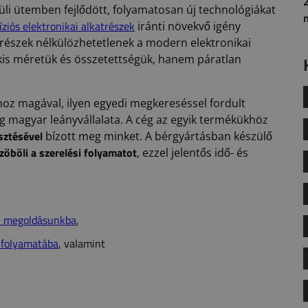
2
vüli ütemben fejlődött, folyamatosan új technológiákat
íziós elektronikai alkatrészek
iránti növekvő igény
trészek nélkülözhetetlenek a modern elektronikai
is méretük és összetettségük, hanem páratlan
 hoz magával, ilyen egyedi megkereséssel fordult
g magyar leányvállalata. A cég az egyik termékükhöz
sztésével
bízott meg minket. A bérgyártásban készülő
zöböli a szerelési folyamatot
, ezzel jelentős idő- és
si megoldásunkba
,
 folyamatába
, valamint