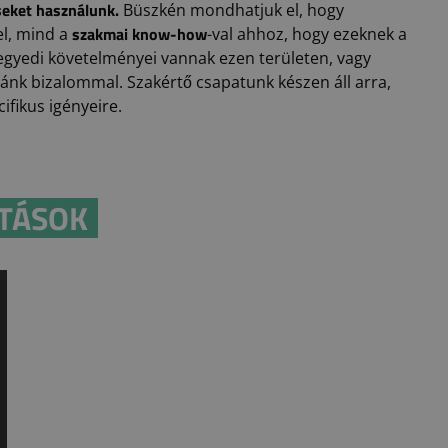
eket használunk.
Büszkén mondhatjuk el, hogy
szakmai know-how
l, mind a
-val ahhoz, hogy ezeknek a
gyedi követelményei vannak ezen területen, vagy
ánk bizalommal. Szakértő csapatunk készen áll arra,
fikus igényeire.
TÁSOK