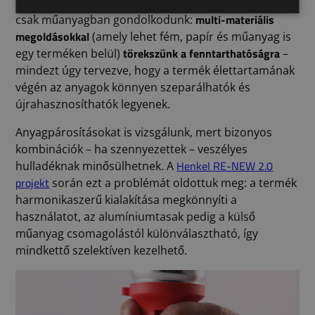
függően – általában fél-egy évet vesz igénybe, és nem
multi-materiális
csak műanyagban gondolkodunk:
megoldásokkal
(amely lehet fém, papír és műanyag is
törekszünk a fenntarthatóságra
egy terméken belül)
–
mindezt úgy tervezve, hogy a termék élettartamának
végén az anyagok könnyen szeparálhatók és
újrahasznosíthatók legyenek.
Anyagpárosításokat is vizsgálunk, mert bizonyos
kombinációk – ha szennyezettek – veszélyes
Henkel RE-NEW 2.0
hulladéknak minősülhetnek. A
projekt
során ezt a problémát oldottuk meg: a termék
harmonikaszerű kialakítása megkönnyíti a
használatot, az alumíniumtasak pedig a külső
műanyag csomagolástól különválasztható, így
mindkettő szelektíven kezelhető.