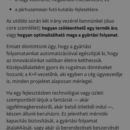
a párhuzamosan futó kutatás-fejlesztésre.
Az utóbbi során két irány vezérel bennünket (duo
hogyan csökkenthető egy termék ára
core szemlélet):
,
hogyan optimalizálható maga a gyártási folyamat
vagy
.
Emiatt döntöttünk úgy, hogy a gyártási
folyamatainkat automatizációval egészítjük ki, hogy
az innovációinkat valóban életre kelthessük.
Középvállalatként gyors és rugalmas döntéseket
hozunk; a K+F-vezetőnk, aki egyben a cég ügyvezetője
is, minden projektet alaposan mérlegel.
Ha egy fejlesztésben technológiai vagy üzleti
szempontból látjuk a fantáziát — akár
ügyfélmegkeresésről, akár belső ötletből indul —,
készen állunk beruházni. Ez jelentheti mérnöki
kapacitás biztosítását, a gyártási folyamat
átalakítását, vagy akár új berendezések beszerzését