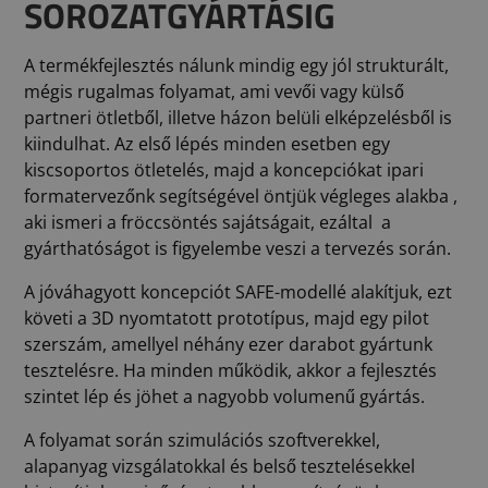
SOROZATGYÁRTÁSIG
A termékfejlesztés nálunk mindig egy jól strukturált,
mégis rugalmas folyamat, ami vevői vagy külső
partneri ötletből, illetve házon belüli elképzelésből is
kiindulhat. Az első lépés minden esetben egy
kiscsoportos ötletelés, majd a koncepciókat ipari
formatervezőnk segítségével öntjük végleges alakba ,
aki ismeri a fröccsöntés sajátságait, ezáltal a
gyárthatóságot is figyelembe veszi a tervezés során.
A jóváhagyott koncepciót SAFE-modellé alakítjuk, ezt
követi a 3D nyomtatott prototípus, majd egy pilot
szerszám, amellyel néhány ezer darabot gyártunk
tesztelésre. Ha minden működik, akkor a fejlesztés
szintet lép és jöhet a nagyobb volumenű gyártás.
A folyamat során szimulációs szoftverekkel,
alapanyag vizsgálatokkal és belső tesztelésekkel