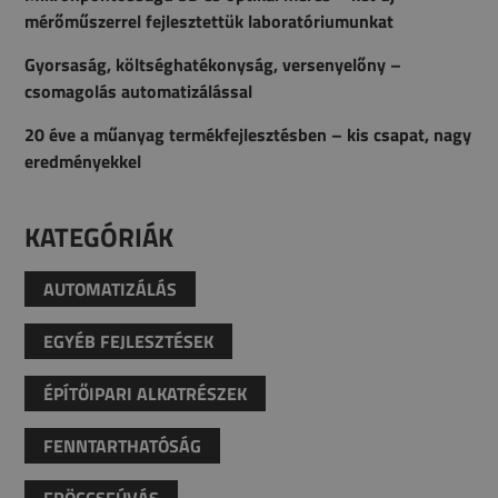
mérőműszerrel fejlesztettük laboratóriumunkat
Gyorsaság, költséghatékonyság, versenyelőny –
csomagolás automatizálással
20 éve a műanyag termékfejlesztésben – kis csapat, nagy
eredményekkel
KATEGÓRIÁK
AUTOMATIZÁLÁS
EGYÉB FEJLESZTÉSEK
ÉPÍTŐIPARI ALKATRÉSZEK
FENNTARTHATÓSÁG
FRÖCCSFÚVÁS