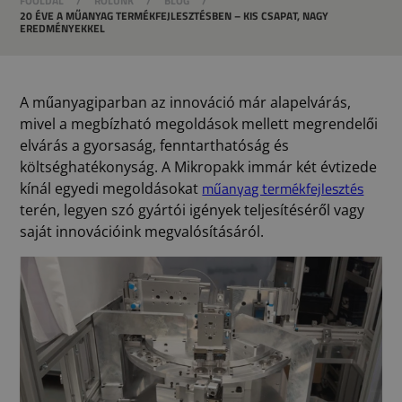
FŐOLDAL
/
RÓLUNK
/
BLOG
/
20 ÉVE A MŰANYAG TERMÉKFEJLESZTÉSBEN – KIS CSAPAT, NAGY
EREDMÉNYEKKEL
A műanyagiparban az innováció már alapelvárás,
mivel a megbízható megoldások mellett megrendelői
elvárás a gyorsaság, fenntarthatóság és
költséghatékonyság. A Mikropakk immár két évtizede
műanyag termékfejlesztés
kínál egyedi megoldásokat
terén, legyen szó gyártói igények teljesítéséről vagy
saját innovációink megvalósításáról.