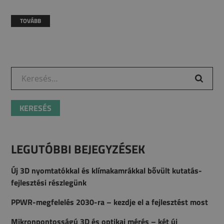
TOVÁBB
Keresés:
LEGUTÓBBI BEJEGYZÉSEK
Új 3D nyomtatókkal és klímakamrákkal bővült kutatás-
fejlesztési részlegünk
PPWR-megfelelés 2030-ra – kezdje el a fejlesztést most
Mikronpontosságú 3D és optikai mérés – két új