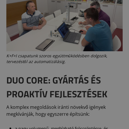
K+F+I csapatunk szoros együttműködésben dolgozik,
tervezéstől az automatizálásig.
DUO CORE: GYÁRTÁS ÉS
PROAKTÍV FEJLESZTÉSEK
A komplex megoldások iránti növekvő igények
megkívánják, hogy egyszerre építsünk:
a nagy volumenű, megbízható fröccsöntésre, és