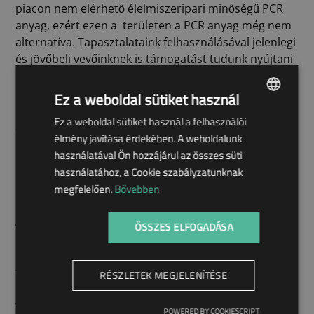
piacon nem elérhető élelmiszeripari minőségű PCR
anyag, ezért ezen a területen a PCR anyag még nem
alternatíva. Tapasztalataink felhasználásával jelenlegi
és jövőbeli vevőinknek is támogatást tudunk nyújtani
egy új fejlesztés során.
Ez a weboldal sütiket használ
A FENNTARTHATÓ ÉS
Ez a weboldal sütiket használ a felhasználói
ENGLISH
élmény javítása érdekében. A weboldalunk
HUNGARIAN
SKÁLÁZHATÓ MŰKÖDÉSRE
használatával Ön hozzájárul az összes süti
használatához, a Cookie szabályzatunknak
SZABOTT TERVEZÉS
megfelelően.
Bővebben
A skálázhatóság érdekében minden fejlesztésünk
ÖSSZES ELFOGADÁSA
előtt szűk keresztmetszet-elemzést végzünk, és ha
kell, félautomata vagy automata szerelősorokat
tervezünk hozzá.
RÉSZLETEK MEGJELENÍTÉSE
A fejlesztési ciklus – az új termék komplexitásától
POWERED BY COOKIESCRIPT