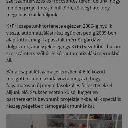
szerszámtervezés és fröccsöntés terén. Célunk, hogy
minden projekthez jól működő, költséghatékony
megoldásokat kínáljunk.
K+F+I csapatunk története egészen 2006-ig nyúlik
vissza, automatizálási részlegünket pedig 2009-ben
alapítottuk meg. Tapasztalt mérnök gárdával
dolgozunk, amely jelenleg egy K+F+I vezetőből, három
szerszámtervezőből és két automatizálási mérnökből
áll.
Bár a csapat létszáma jellemzően 4-6 fő között
mozgott, ez nem akadályozta meg azt, hogy
folyamatosan új megoldásokkal és fejlesztésekkel
álljunk elő. Szükség esetén külső, független
partnereket is bevonunk projektjeinkbe, akik speciális
részegységekben támogatják munkánkat.