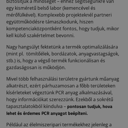
biztosítjuk a minőséget – ehhez segítségünkre van
egy kisméretű belső labor (kemencével és
mérőfülkével). Komplexebb projekteknél partneri
együttműködésre támaszkodunk, hiszen
kompetenciaközpontként fontos, hogy tudjuk, mikor
kell külső szakértelmet bevonni.
Nagy hangsúlyt fektetünk a termék optimalizálására
(mint pl. tömítőélek, bordázatok, anyagvastagságok,
stb.) is, hogy a végső termék funkcionálisan és
gazdaságosan is működjön.
Mivel több felhasználási területre gyártunk műanyag
alkatrészt, ezért párhuzamosan a főbb területeken
kísérleteket végeztünk PCR anyag alkalmazásával,
hogy információkat szerezzünk. Ezekből a sokrétű
pontosan tudjuk, hova
tapasztalatokból kiindulva –
lehet és érdemes PCR anyagot beépíteni.
Például az élelmiszeripari termékekhez jelenleg a