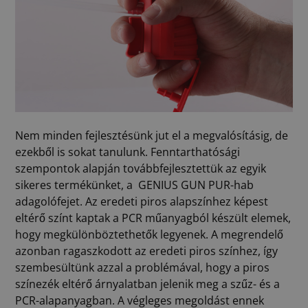
Nem minden fejlesztésünk jut el a megvalósításig, de
ezekből is sokat tanulunk. Fenntarthatósági
szempontok alapján továbbfejlesztettük az egyik
sikeres termékünket, a GENIUS GUN PUR-hab
adagolófejet. Az eredeti piros alapszínhez képest
eltérő színt kaptak a PCR műanyagból készült elemek,
hogy megkülönböztethetők legyenek. A megrendelő
azonban ragaszkodott az eredeti piros színhez, így
szembesültünk azzal a problémával, hogy a piros
színezék eltérő árnyalatban jelenik meg a szűz- és a
PCR-alapanyagban. A végleges megoldást ennek