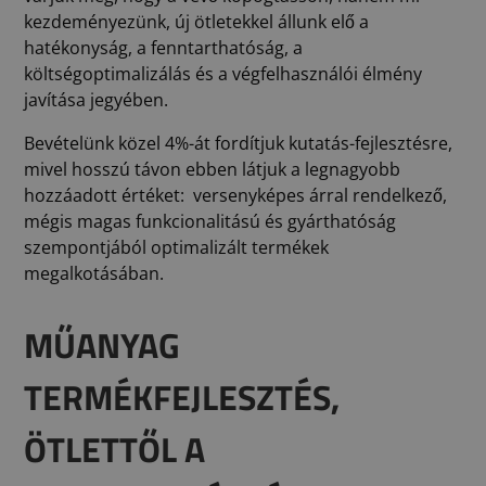
kezdeményezünk, új ötletekkel állunk elő a
hatékonyság, a fenntarthatóság, a
költségoptimalizálás és a végfelhasználói élmény
javítása jegyében.
Bevételünk közel 4%-át fordítjuk kutatás-fejlesztésre,
mivel hosszú távon ebben látjuk a legnagyobb
hozzáadott értéket: versenyképes árral rendelkező,
mégis magas funkcionalitású és gyárthatóság
szempontjából optimalizált termékek
megalkotásában.
MŰANYAG
TERMÉKFEJLESZTÉS,
ÖTLETTŐL A